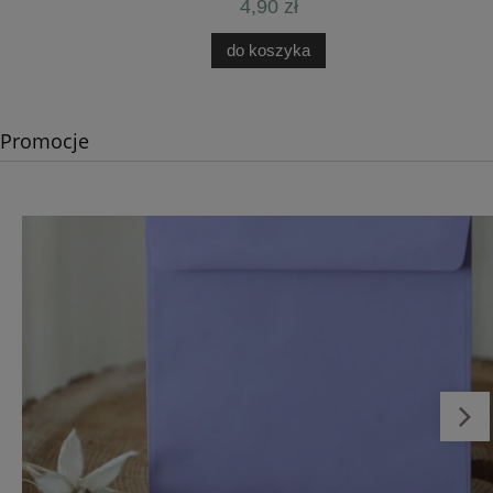
4,90 zł
do koszyka
Promocje
Druk kartki okolicznościowej z Canvy - rozkładana A6
10,5x14,8 cm