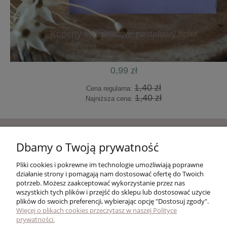
30,00 zł
olet
Pudeł
do koszyka
Pomoc
Dbamy o Twoją prywatność
Pliki cookies i pokrewne im technologie umożliwiają poprawne
Moje konto
działanie strony i pomagają nam dostosować ofertę do Twoich
potrzeb. Możesz zaakceptować wykorzystanie przez nas
wszystkich tych plików i przejść do sklepu lub dostosować użycie
Płatności i dostawa
plików do swoich preferencji, wybierając opcję "Dostosuj zgody".
Więcej o plikach cookies przeczytasz w naszej Polityce
prywatności.