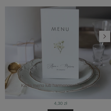
że będą one piękną pamiątką na całe życie i
zaproszeniem do niezapomnianego ślubu w stylu
boho.
Już nie możemy się doczekać, aby rozpocząć pracę
nad waszymi zaproszeniami i uczynić wasze
marzenia rzeczywistością. Jeśli macie jakiekolwiek
pytania lub specjalne życzenia, jesteśmy tu, aby
was wesprzeć i pomóc w każdy możliwy sposób.
Z serdecznymi pozdrowieniami,
Zespół Studia Brzoza
Karta menu lub harmonogram gipsówką
4,30 zł