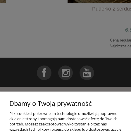
0,99 zł
Pudełko z serdu
do koszyka
6,
Cena regula
Najniższa c
do k
Pomoc
Dbamy o Twoją prywatność
Pliki cookies i pokrewne im technologie umożliwiają poprawne
Moje konto
działanie strony i pomagają nam dostosować ofertę do Twoich
potrzeb. Możesz zaakceptować wykorzystanie przez nas
Druk zaproszeń na ślub z Canvy - jednokartkowe
wszystkich tych plików i przejść do sklepu lub dostosować użycie