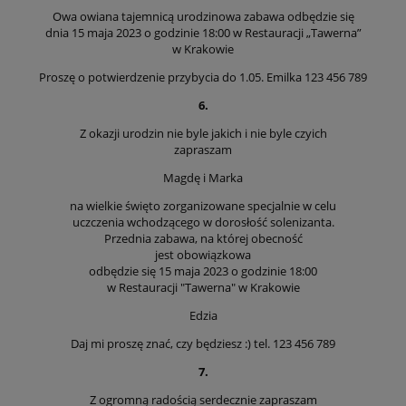
Owa owiana tajemnicą urodzinowa zabawa odbędzie się
dnia 15 maja 2023 o godzinie 18:00 w Restauracji „Tawerna”
w Krakowie
Proszę o potwierdzenie przybycia do 1.05. Emilka 123 456 789
6.
Z okazji urodzin nie byle jakich i nie byle czyich
zapraszam
Magdę i Marka
na wielkie święto zorganizowane specjalnie w celu
uczczenia wchodzącego w dorosłość solenizanta.
Przednia zabawa, na której obecność
jest obowiązkowa
odbędzie się 15 maja 2023 o godzinie 18:00
w Restauracji "Tawerna" w Krakowie
Edzia
Daj mi proszę znać, czy będziesz :) tel. 123 456 789
7.
Z ogromną radością serdecznie zapraszam