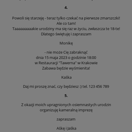
4.
Powoli się starzeję - teraz tylko czekać na pierwsze zmarszczki!
Ale co tam!
Taaaaaaaaakie urodziny ma się raz w życiu, zwłaszcza te 18-te!
Dlatego świętuję i zapraszam
Monikę
- nie może Cię zabraknąć
dnia 15 maja 2023 o godzinie 18:00
w Restauracji "Tawerna" w Krakowie
Zabawa będzie wyśmienita!
Kaśka
Daj mi proszę znać, czy będziesz :) tel. 123 456 789
5.
Z okazji moich upragnionych osiemnastych urodzin
organizuję kameralną imprezę
zapraszam
Aśkę i Jaśka