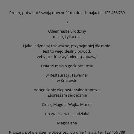
Proszę potwierdź swoją obecność do dnia 1 maja, tel. 123 456 789
3.
Osiemnaste urodziny
ma się tylko raz!
I jako jedyne są tak ważne, przynajmniej dla mnie.
Jest to więc idealny powód,
żeby uczcić je wyśmienitą zabawą!
Dnia 15 maja o godzinie 18:00
w Restauracji „Tawerna”
w Krakowie
odbędzie się niepowtarzalna impreza!
Zapraszam serdecznie
Ciocię Magdę i Wujka Marka
do wzięcia w niej udziału!
Magdalena
Proszę o potwierdzenie obecności do dnia 1 maja, tel. 123 456 789