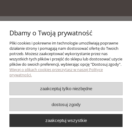
Pomoc
Dbamy o Twoją prywatność
Pliki cookies i pokrewne im technologie umożliwiają poprawne
Moje konto
działanie strony i pomagają nam dostosować ofertę do Twoich
potrzeb. Możesz zaakceptować wykorzystanie przez nas
wszystkich tych plików i przejść do sklepu lub dostosować użycie
Płatności i dostawa
plików do swoich preferencji, wybierając opcję "Dostosuj zgody".
Więcej o plikach cookies przeczytasz w naszej Polityce
prywatności.
Skład tekstu zaproszenia
zaakceptuj tylko niezbędne
Treści zaproszeń
dostosuj zgody
Inne przykładowe treści
zaakceptuj wszystkie
Studio Brzoza/fotokowalski ©2000 - 2025 Wszelkie prawa