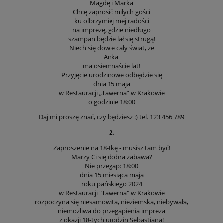
Magdę i Marka
Chcę zaprosić miłych gości
ku olbrzymiej mej radości
na imprezę, gdzie niedługo
szampan będzie lał się strugą!
Niech się dowie cały świat, że
Anka
ma osiemnaście lat!
Przyjęcie urodzinowe odbędzie się
dnia 15 maja
w Restauracji „Tawerna” w Krakowie
o godzinie 18:00
Daj mi proszę znać, czy będziesz :) tel. 123 456 789
2.
Zaproszenie na 18-tkę - musisz tam być!
Marzy Ci się dobra zabawa?
Nie przegap: 18:00
dnia 15 miesiąca maja
roku pańskiego 2024
w Restauracji "Tawerna" w Krakowie
rozpoczyna się niesamowita, nieziemska, niebywała,
niemożliwa do przegapienia impreza
z okazji 18-tych urodzin Sebastiana!