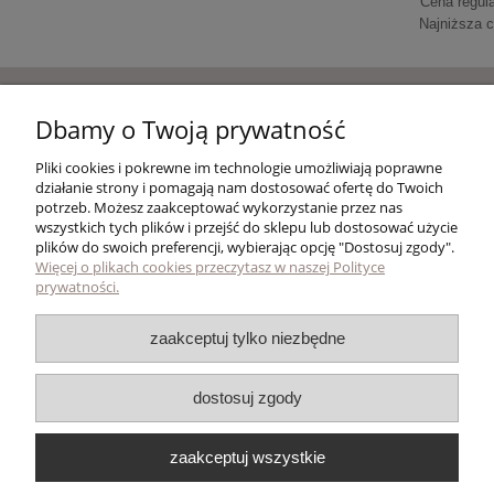
Cena regul
Najniższa 
do k
Pomoc
Dbamy o Twoją prywatność
Pliki cookies i pokrewne im technologie umożliwiają poprawne
Moje konto
działanie strony i pomagają nam dostosować ofertę do Twoich
potrzeb. Możesz zaakceptować wykorzystanie przez nas
wszystkich tych plików i przejść do sklepu lub dostosować użycie
Płatności i dostawa
plików do swoich preferencji, wybierając opcję "Dostosuj zgody".
Więcej o plikach cookies przeczytasz w naszej Polityce
prywatności.
Skład tekstu zaproszenia
Druk zaproszeń na ślub z Canvy - jednokartkowe
zaakceptuj tylko niezbędne
zaproszenia A6 - 15x10
Treści zaproszeń
dostosuj zgody
2,20 zł
Inne przykładowe treści
do koszyka
zaakceptuj wszystkie
Studio Brzoza/fotokowalski ©2000 - 2025 Wszelkie prawa