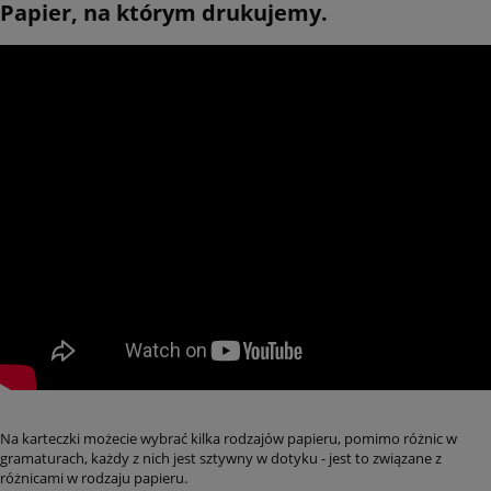
Papier, na którym drukujemy.
Na karteczki możecie wybrać kilka rodzajów papieru, pomimo różnic w
gramaturach, każdy z nich jest sztywny w dotyku - jest to związane z
różnicami w rodzaju papieru.