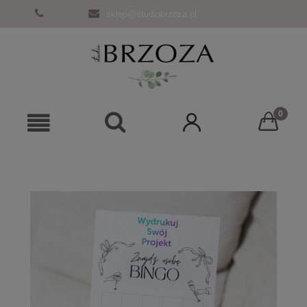
sklep@studiobrzoza.pl