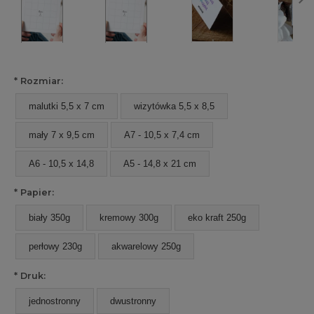
*
Rozmiar:
malutki 5,5 x 7 cm
wizytówka 5,5 x 8,5
mały 7 x 9,5 cm
A7 - 10,5 x 7,4 cm
A6 - 10,5 x 14,8
A5 - 14,8 x 21 cm
*
Papier:
biały 350g
kremowy 300g
eko kraft 250g
perłowy 230g
akwarelowy 250g
*
Druk:
jednostronny
dwustronny