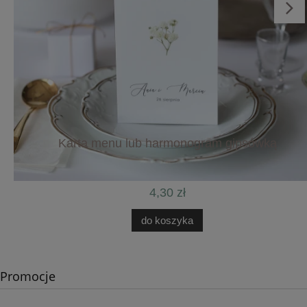
Karta menu lub harmonogram gipsówką
4,30 zł
do koszyka
Promocje