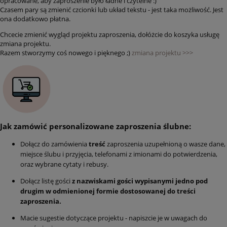
opracowane, aby zaproszenie było ładne i czytelne :)
Czasem pary są zmienić czcionki lub układ tekstu - jest taka możliwość. Jest
ona dodatkowo płatna.
Chcecie zmienić wygląd projektu zaproszenia, dołóżcie do koszyka usługę
zmiana projektu.
Razem stworzymy coś nowego i pięknego ;)
zmiana projektu >>>
Jak zamówić personalizowane zaproszenia ślubne:
Dołącz do zamówienia
treść
zaproszenia uzupełnioną o wasze dane,
miejsce ślubu i przyjęcia, telefonami z imionami do potwierdzenia,
oraz wybrane cytaty i rebusy.
Dołącz listę gości
z nazwiskami gości
wypisanymi jedno pod
drugim w odmienionej formie dostosowanej do treści
zaproszenia.
Macie sugestie dotyczące projektu - napiszcie je w uwagach do