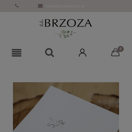
sklep@studiobrzoza.pl