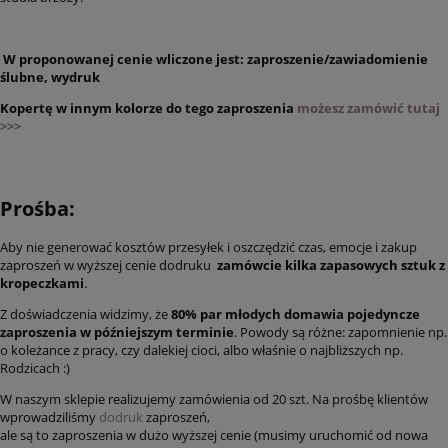
W proponowanej cenie wliczone jest: zaproszenie/zawiadomienie
ślubne, wydruk
Kopertę w innym kolorze do tego zaproszenia
możesz zamówić tutaj
>>>
Prośba:
Aby nie generować kosztów przesyłek i oszczędzić czas, emocje i zakup
zaproszeń w wyższej cenie dodruku
zamówcie kilka zapasowych sztuk z
kropeczkami
.
Z doświadczenia widzimy, że
80% par młodych domawia pojedyncze
zaproszenia w późniejszym terminie
. Powody są różne: zapomnienie np.
o koleżance z pracy, czy dalekiej cioci, albo właśnie o najbliższych np.
Rodzicach :)
W naszym sklepie realizujemy zamówienia od 20 szt. Na prośbę klientów
wprowadziliśmy
dodruk
zaproszeń,
ale są to zaproszenia w dużo wyższej cenie (musimy uruchomić od nowa