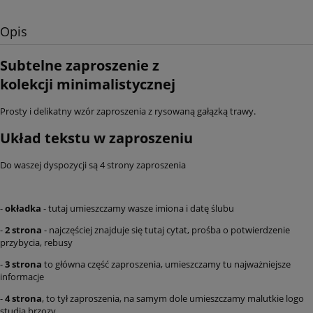
Opis
Subtelne zaproszenie z
kolekcji minimalistycznej
Prosty i delikatny wzór zaproszenia z rysowaną gałązką trawy.
Układ tekstu w zaproszeniu
Do waszej dyspozycji są 4 strony zaproszenia
-
okładka
- tutaj umieszczamy wasze imiona i datę ślubu
-
2 strona
- najczęściej znajduje się tutaj cytat, prośba o potwierdzenie
przybycia, rebusy
-
3 strona
to główna część zaproszenia, umieszczamy tu najważniejsze
informacje
-
4 strona
, to tył zaproszenia, na samym dole umieszczamy malutkie logo
studia brzozy.