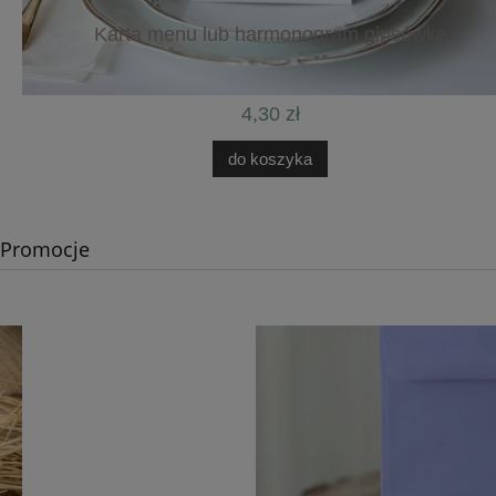
Karta menu lub harmonogram gipsówką
4,30 zł
do koszyka
Promocje