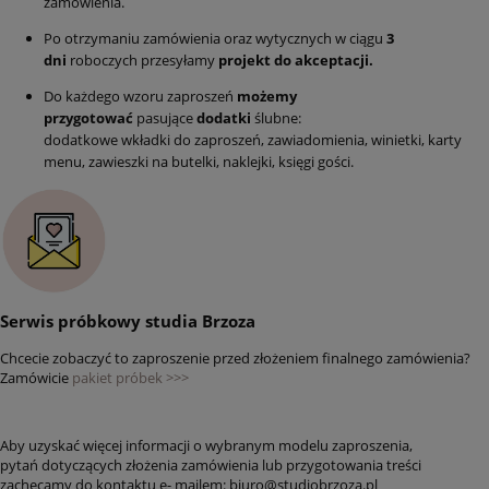
zamówienia.
Po otrzymaniu zamówienia oraz wytycznych w ciągu
3
dni
roboczych przesyłamy
projekt do akceptacji.
Do każdego wzoru zaproszeń
możemy
przygotować
pasujące
dodatki
ślubne:
dodatkowe wkładki do zaproszeń, zawiadomienia, winietki, karty
menu, zawieszki na butelki, naklejki, księgi gości.
Serwis próbkowy studia Brzoza
Chcecie zobaczyć to zaproszenie przed złożeniem finalnego zamówienia?
Zamówicie
pakiet próbek >>>
Aby uzyskać więcej informacji o wybranym modelu zaproszenia,
pytań dotyczących złożenia zamówienia lub przygotowania treści
zachęcamy do kontaktu e- mailem: biuro@studiobrzoza.pl