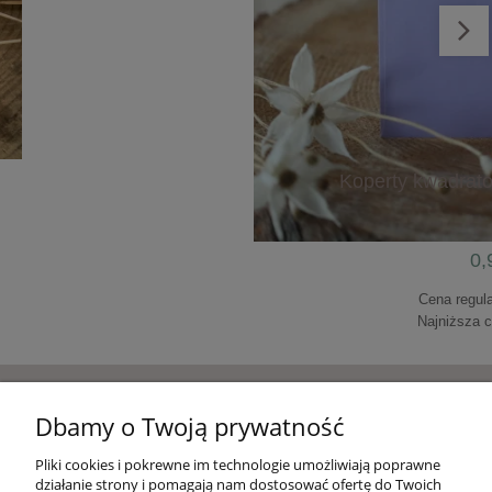
Ankieta weselna - różne rozmiary
0,99 zł
Koperty kwadrato
do koszyka
0,
Cena regul
Najniższa 
do k
Pomoc
Dbamy o Twoją prywatność
Pliki cookies i pokrewne im technologie umożliwiają poprawne
Moje konto
działanie strony i pomagają nam dostosować ofertę do Twoich