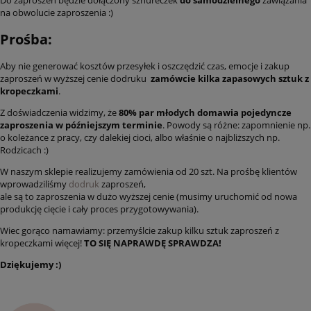
Do zaproszeń będzie dołączony sznureczek
do samodzielnego
zawiązania
na obwolucie zaproszenia :)
Prośba:
Aby nie generować kosztów przesyłek i oszczędzić czas, emocje i zakup
zaproszeń w wyższej cenie dodruku
zamówcie kilka zapasowych sztuk z
kropeczkami
.
Z doświadczenia widzimy, że
80% par młodych domawia pojedyncze
zaproszenia w późniejszym terminie
. Powody są różne: zapomnienie np.
o koleżance z pracy, czy dalekiej cioci, albo właśnie o najbliższych np.
Rodzicach :)
W naszym sklepie realizujemy zamówienia od 20 szt. Na prośbę klientów
wprowadziliśmy
dodruk
zaproszeń,
ale są to zaproszenia w dużo wyższej cenie (musimy uruchomić od nowa
produkcję cięcie i cały proces przygotowywania).
Wiec gorąco namawiamy: przemyślcie zakup kilku sztuk zaproszeń z
kropeczkami więcej!
TO SIĘ NAPRAWDĘ SPRAWDZA!
Dziękujemy :)