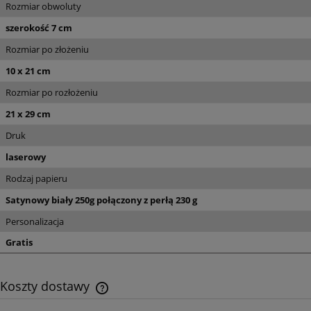
Rozmiar obwoluty
szerokość 7 cm
Rozmiar po złożeniu
10 x 21 cm
Rozmiar po rozłożeniu
21 x 29 cm
Druk
laserowy
Rodzaj papieru
Satynowy biały 250g połączony z perłą 230 g
Personalizacja
Gratis
Koszty dostawy
Cena nie zawiera ewentualnych kosztów płatności