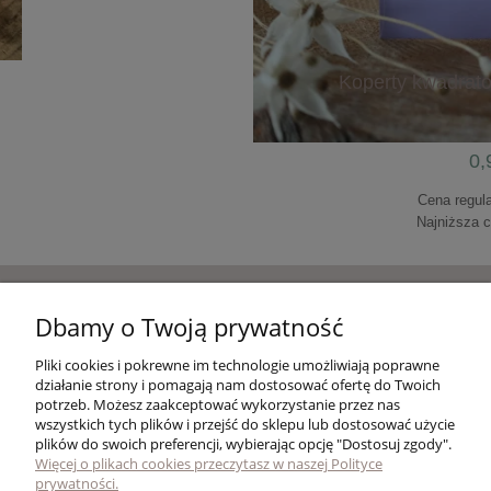
0,99 zł
Koperty kwadrato
do koszyka
0,
Cena regul
Najniższa 
do k
Pomoc
Dbamy o Twoją prywatność
Pliki cookies i pokrewne im technologie umożliwiają poprawne
Moje konto
działanie strony i pomagają nam dostosować ofertę do Twoich
potrzeb. Możesz zaakceptować wykorzystanie przez nas
wszystkich tych plików i przejść do sklepu lub dostosować użycie
Płatności i dostawa
plików do swoich preferencji, wybierając opcję "Dostosuj zgody".
Więcej o plikach cookies przeczytasz w naszej Polityce
prywatności.