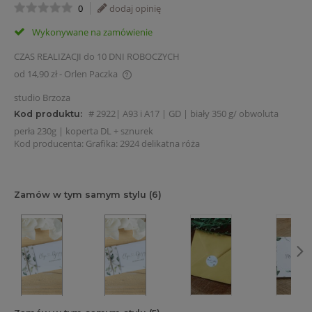
0
dodaj opinię
Wykonywane na zamówienie
CZAS REALIZACJI do 10 DNI ROBOCZYCH
od 14,90 zł
- Orlen Paczka
Cena nie zawiera ewentualnych kosztów płatności
studio Brzoza
# 2922| A93 i A17 | GD | biały 350 g/ obwoluta
Kod produktu:
perła 230g | koperta DL + sznurek
Kod producenta:
Grafika: 2924 delikatna róża
Zamów w tym samym stylu (6)