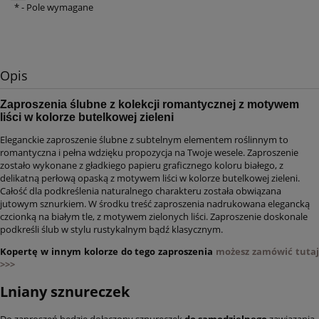
*
- Pole wymagane
Opis
Zaproszenia ślubne z kolekcji romantycznej z motywem
liści w kolorze butelkowej zieleni
Eleganckie zaproszenie ślubne z subtelnym elementem roślinnym to
romantyczna i pełna wdzięku propozycja na Twoje wesele. Zaproszenie
zostało wykonane z gładkiego papieru graficznego koloru białego, z
delikatną perłową opaską z motywem liści w kolorze butelkowej zieleni.
Całość dla podkreślenia naturalnego charakteru została obwiązana
jutowym sznurkiem. W środku treść zaproszenia nadrukowana elegancką
czcionką na białym tle, z motywem zielonych liści. Zaproszenie doskonale
podkreśli ślub w stylu rustykalnym bądź klasycznym.
Kopertę w innym kolorze do tego zaproszenia
możesz zamówić tuta
>>>
Lniany sznureczek