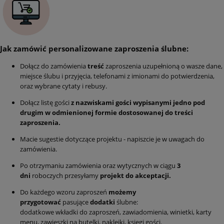
Jak zamówić personalizowane zaproszenia ślubne:
Dołącz do zamówienia
treść
zaproszenia uzupełnioną o wasze dane,
miejsce ślubu i przyjęcia, telefonami z imionami do potwierdzenia,
oraz wybrane cytaty i rebusy.
Dołącz listę gości
z nazwiskami gości
wypisanymi jedno pod
drugim w odmienionej formie dostosowanej do treści
zaproszenia.
Macie sugestie dotyczące projektu - napiszcie je w uwagach do
zamówienia.
Po otrzymaniu zamówienia oraz wytycznych w ciągu
3
dni
roboczych przesyłamy
projekt do akceptacji.
Do każdego wzoru zaproszeń
możemy
przygotować
pasujące
dodatki
ślubne:
dodatkowe wkładki do zaproszeń, zawiadomienia, winietki, karty
menu, zawieszki na butelki, naklejki, księgi gości.