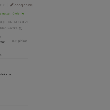
0
dodaj opinię
y na zamówienie
ACJI 2 DNI ROBOCZE
Orlen Paczka
a
ch kosztów
003 plakat
tu:
:
plakatu: