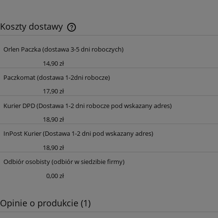
Koszty dostawy
Orlen Paczka
(dostawa 3-5 dni roboczych)
Cena nie zawiera ewentualnych kosztów
płatności
14,90 zł
Paczkomat
(dostawa 1-2dni robocze)
17,90 zł
Kurier DPD
(Dostawa 1-2 dni robocze pod wskazany adres)
18,90 zł
InPost Kurier
(Dostawa 1-2 dni pod wskazany adres)
18,90 zł
Odbiór osobisty
(odbiór w siedzibie firmy)
0,00 zł
Opinie o produkcie (1)