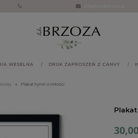
sklep@studiobrzoza.pl
RIA WESELNA
DRUK ZAPROSZEŃ Z CANVY
»
młodej
Plakat hymn o miłości
Plakat
30,00