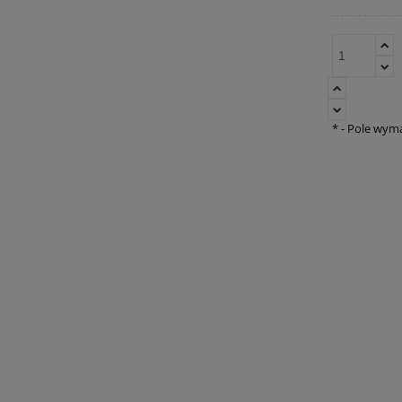
*
- Pole wym