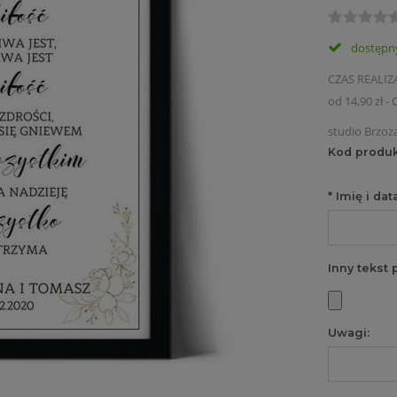
dostępn
CZAS REALIZ
od 14,90 zł
- 
studio Brzoz
Cena nie zawiera ewentualny
Kod produk
płatności
*
Imię i data
Inny tekst 
Uwagi: