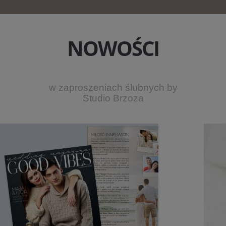
NOWOŚCI
w zaproszeniach ślubnych by
Studio Brzoza