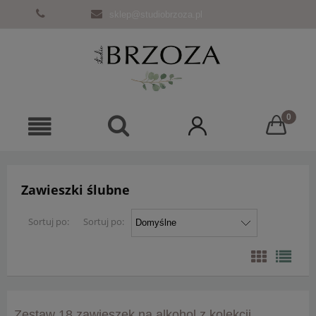
sklep@studiobrzoza.pl
Zawieszki ślubne
Sortuj po:
Sortuj po:
Zestaw 18 zawieszek na alkohol z kolekcji