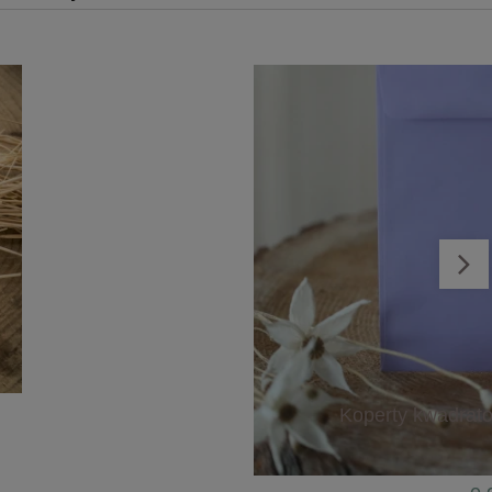
Ankieta weselna - różne rozmiary
0,99 zł
Koperty kwadrato
do koszyka