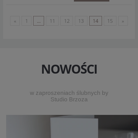
«
1
...
11
12
13
14
15
»
NOWOŚCI
w zaproszeniach ślubnych by
Studio Brzoza