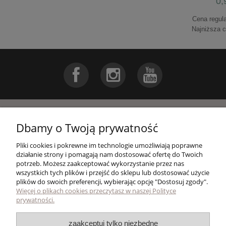
0,
Cena regul
Najniższa 
do k
Pomoc
Dbamy o Twoją prywatność
Pliki cookies i pokrewne im technologie umożliwiają poprawne
Moje konto
działanie strony i pomagają nam dostosować ofertę do Twoich
potrzeb. Możesz zaakceptować wykorzystanie przez nas
Druk zaproszeń na ślub z Canvy - jednokartkowe
wszystkich tych plików i przejść do sklepu lub dostosować użycie
zaproszenia A6 - 15x10
Płatności i dostawa
plików do swoich preferencji, wybierając opcję "Dostosuj zgody".
Więcej o plikach cookies przeczytasz w naszej Polityce
prywatności.
2,20 zł
Skład tekstu zaproszenia
do koszyka
zaakceptuj tylko niezbędne