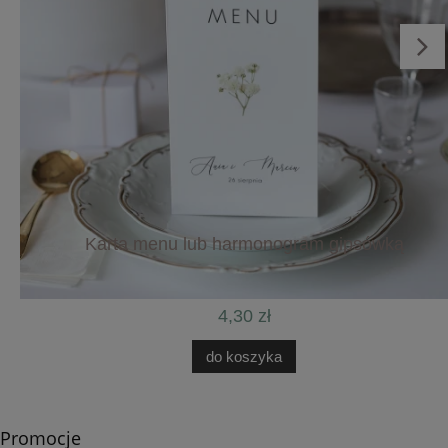
Karta menu lub harmonogram gipsówką
4,30 zł
do koszyka
Promocje